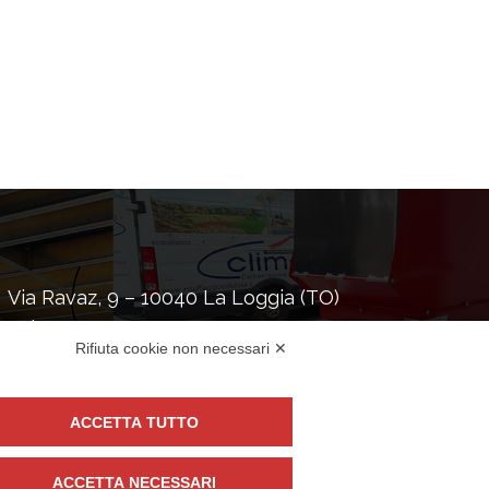
Via Ravaz, 9 – 10040 La Loggia (TO)
Tel:
+39 389 5936399
Rifiuta cookie non necessari ✕
alfredoc70@tiscali.it
P.Iva: 08546340012
ACCETTA TUTTO
al Network:
ACCETTA NECESSARI