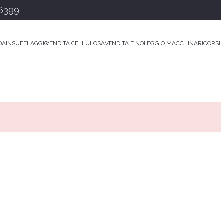
6399
DA
INSUFFLAGGIO
VENDITA CELLULOSA
VENDITA E NOLEGGIO MACCHINARI
CORSI