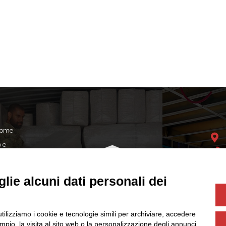
 come
o e
opera
tri
lie alcuni dati personali dei
dei
Soci
utilizziamo i cookie e tecnologie simili per archiviare, accedere
pio, la visita al sito web o la personalizzazione degli annunci.