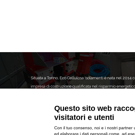
Situata a Torino, Eco Cellulosa Isolamenti è nata nel 2014
impresa di costruzione qualificata nel risparmio energetic
specializzata in interventi di coibentazione.Eco Cellulosa 
in tutta Italia garantendo interventi tempestivi grazie ai nos
Questo sito web raccog
fidati collaboratori per ottenere la massima soddisfazione 
visitatori e utenti
nostri clienti.
Privacy Policy
Con il tuo consenso, noi e i nostri partner 
|
Informazioni Legali
ed elaborare i dati personali come, ad esem