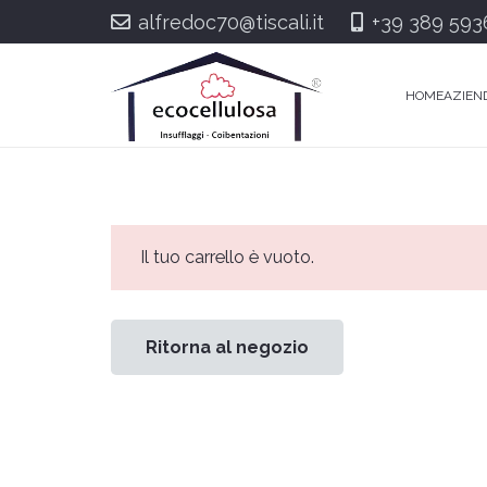
alfredoc70@tiscali.it
+39 389 593
HOME
AZIEN
Il tuo carrello è vuoto.
Ritorna al negozio