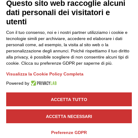
Questo sito web raccoglie alcuni
2014 come impresa di costruzione qualificata nel
dati personali dei visitatori e
risparmio energetico e specializzata in interventi di
utenti
coibentazione.Eco Cellulosa opera in tutta Italia
Con il tuo consenso, noi e i nostri partner utilizziamo i cookie e
garantendo interventi tempestivi grazie ai nostri fidati
tecnologie simili per archiviare, accedere ed elaborare i dati
collaboratori per ottenere la massima soddisfazione
personali come, ad esempio, la visita al sito web o la
dei nostri clienti.
personalizzazione degli annunci. Poiché rispettiamo il tuo diritto
alla privacy, è possibile scegliere di non consentire alcuni tipi di
Via Ravaz, 9 – 10040 La Loggia (TO)
cookie. Clicca su preferenze GDPR per saperne di più.
Tel:
+39 389 5936399
Visualizza la Cookie Policy Completa
alfredoc70@tiscali.it
Powered by
P.Iva: 08546340012
ACCETTA TUTTO
Social Network:
ACCETTA NECESSARI
Privacy Policy
|
Informazioni Legali
Preferenze GDPR
© Eco cellulosa – P.Iva 08546340012