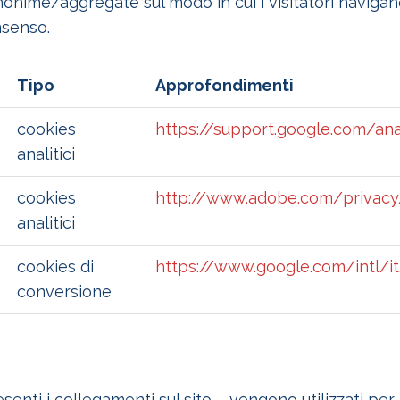
ime/aggregate sul modo in cui i visitatori navigano su
nsenso.
Tipo
Approfondimenti
cookies
https://support.google.com/an
analitici
cookies
http://www.adobe.com/privacy
analitici
cookies di
https://www.google.com/intl/i
conversione
senti i collegamenti sul sito – vengono utilizzati per 