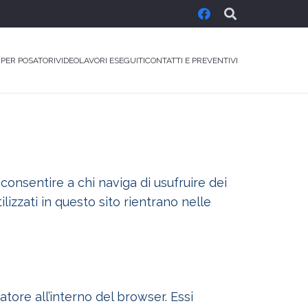
 PER POSATORI
VIDEO
LAVORI ESEGUITI
CONTATTI E PREVENTIVI
 consentire a chi naviga di usufruire dei
ilizzati in questo sito rientrano nelle
tore all’interno del browser. Essi