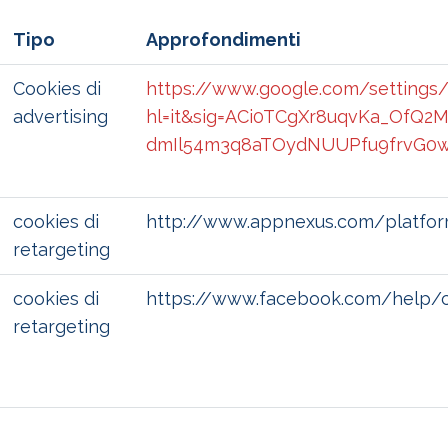
Tipo
Approfondimenti
Cookies di
https://www.google.com/settings
advertising
hl=it&sig=ACi0TCgXr8uqvKa_OfQ2
dmIl54m3q8aTOydNUUPfu9frvG0
cookies di
http://www.appnexus.com/platfor
retargeting
cookies di
https://www.facebook.com/help/
retargeting