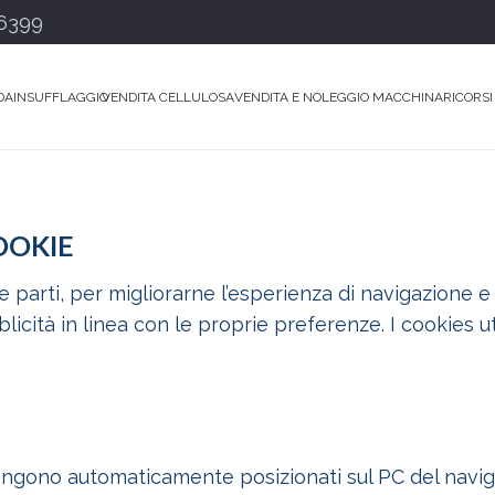
6399
DA
INSUFFLAGGIO
VENDITA CELLULOSA
VENDITA E NOLEGGIO MACCHINARI
CORSI
OOKIE
e parti, per migliorarne l’esperienza di navigazione e
blicità in linea con le proprie preferenze. I cookies ut
vengono automaticamente posizionati sul PC del naviga