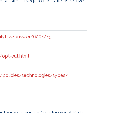
l sito. Di seguito i link alle rispettive
alytics/answer/6004245
/opt-out.html
t/policies/technologies/types/
integrare alcune diffuse funzionalità dei