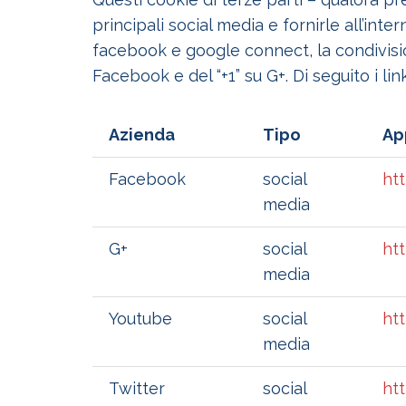
principali social media e fornirle all’inte
facebook e google connect, la condivision
Facebook e del “+1” su G+. Di seguito i li
Azienda
Tipo
Ap
Facebook
social
ht
media
G+
social
ht
media
Youtube
social
ht
media
Twitter
social
ht