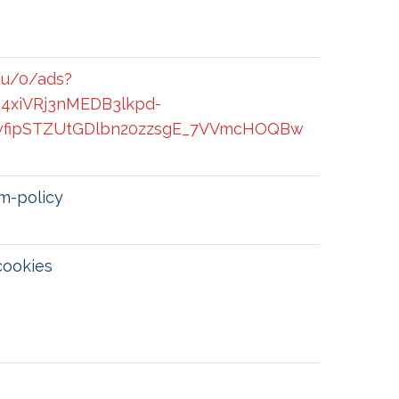
/u/0/ads?
M4xiVRj3nMEDB3lkpd-
wfipSTZUtGDlbn20zzsgE_7VVmcHOQBw
m-policy
cookies