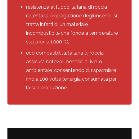
resistenza al fuoco: la lana di roccia
rallenta la propagazione degli incendi, si
tratta infatti di un materiale
incombustibile che fonde a temperature
superiori a 1000 °C;
eco compatibilità: la lana di roccia
assicura notevoli benefici a livello
ambientale, consentendo di risparmiare
fino a 100 volte l’energia consumata per
la sua produzione.