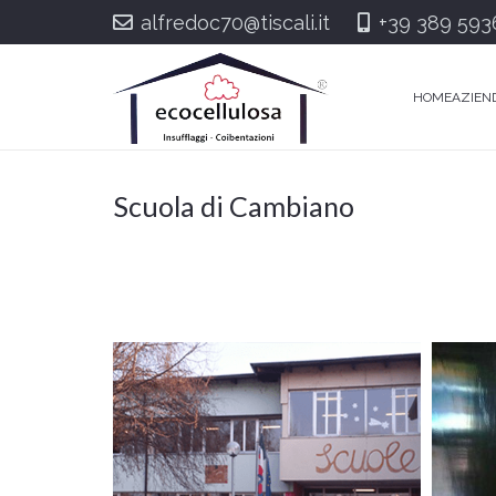
alfredoc70@tiscali.it
+39 389 593
HOME
AZIEN
Scuola di Cambiano