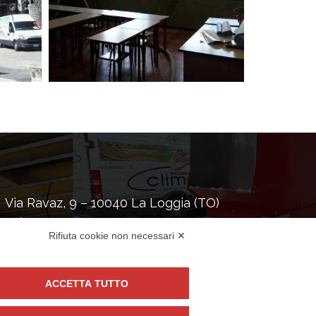
Via Ravaz, 9 – 10040 La Loggia (TO)
Tel:
+39 389 5936399
Rifiuta cookie non necessari ✕
alfredoc70@tiscali.it
P.Iva: 08546340012
ACCETTA TUTTO
al Network: