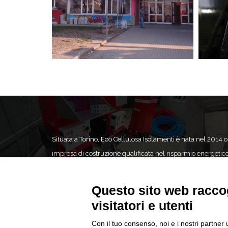
Situata a Torino, Eco Cellulosa Isolamenti è nata nel 2014
impresa di costruzione qualificata nel risparmio energetic
specializzata in interventi di coibentazione.Eco Cellulosa 
in tutta Italia garantendo interventi tempestivi grazie ai nos
Questo sito web raccog
fidati collaboratori per ottenere la massima soddisfazione 
visitatori e utenti
nostri clienti.
Con il tuo consenso, noi e i nostri partner 
Privacy Policy
|
Informazioni Legali