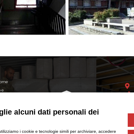
 come
o e
opera
tri
lie alcuni dati personali dei
dei
Soci
utilizziamo i cookie e tecnologie simili per archiviare, accedere